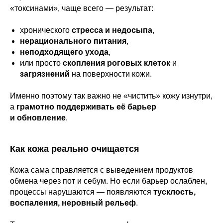
«токсинами», чаще всего — результат:
хронического
стресса и недосыпа
,
нерационального питания
,
неподходящего ухода
,
или просто
скопления роговых клеток
и
загрязнений
на поверхности кожи.
Именно поэтому так важно не «чистить» кожу изнутри,
а
грамотно поддерживать её барьер
и обновление
.
Как кожа реально очищается
Кожа сама справляется с выведением продуктов
обмена через пот и себум. Но если барьер ослаблен,
процессы нарушаются — появляются
тусклость,
воспаления, неровный рельеф
.