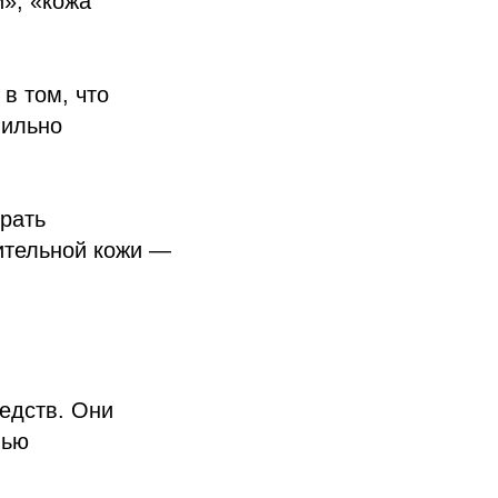
», «кожа
в том, что
вильно
рать
ительной кожи —
редств. Они
нью