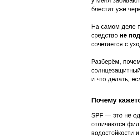
у меня забивают
блестит уже чер
На самом деле п
средство
не по
сочетается с ух
Разберём, поче
солнцезащитный 
и что делать, е
Почему кажетс
SPF — это не од
отличаются филь
водостойкости 