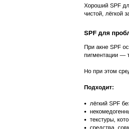
Хороший SPF дл
чистой, лёгкой 
SPF для проб
При акне SPF ос
пигментации — т
Но при этом сре
Подходит:
лёгкий SPF бе
некомедогенн
текстуры, кот
средства, со