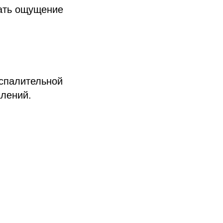
ать ощущение
оспалительной
алений.
;