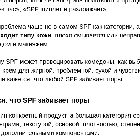
ся поры», «после санскрина появляются прыщи
ез час», «SPF щиплет и раздражает».
роблема чаще не в самом SPF как категории, а 
дходит типу кожи
, плохо смывается или непра
одом и макияжем.
му SPF может провоцировать комедоны, как выб
крем для жирной, проблемной, сухой и чувств
сли кажется, что любой SPF забивает поры.
я, что SPF забивает поры
ин конкретный продукт, а большая категория с
трами, текстурой, основой, плотностью, степе
и дополнительными компонентами.