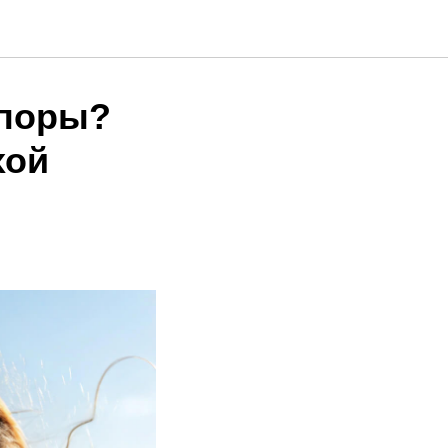
 поры?
хой