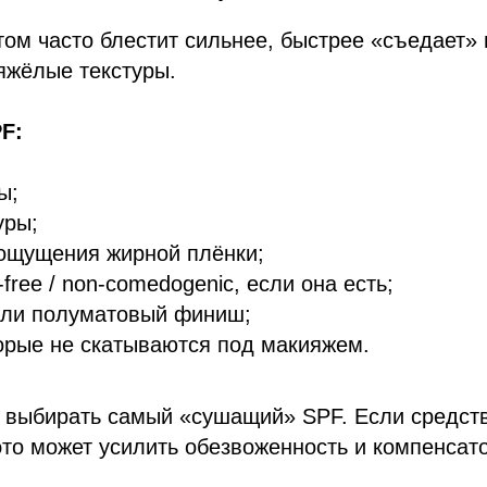
ом часто блестит сильнее, быстрее «съедает»
тяжёлые текстуры.
PF:
ы;
уры;
 ощущения жирной плёнки;
-free / non-comedogenic, если она есть;
ли полуматовый финиш;
орые не скатываются под макияжем.
о выбирать самый «сушащий» SPF. Если средст
 это может усилить обезвоженность и компенсат