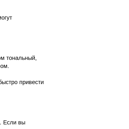
могут
ом тональный,
лом.
быстро привести
. Если вы