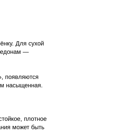
ёнку. Для сухой
омедонам —
», появляются
ом насыщенная.
стойкое, плотное
ания может быть