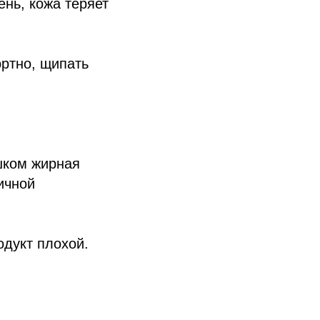
ень, кожа теряет
ртно, щипать
шком жирная
ичной
одукт плохой.