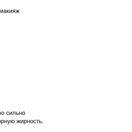
 макияж
во сильно
орную жирность.